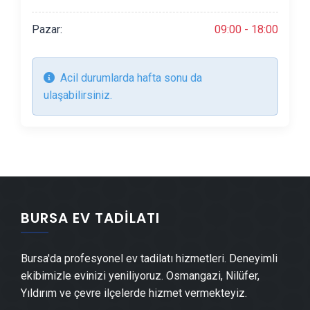
Mermer & Doğal Taş
Pazar:
09:00 - 18:00
Alçıpan Ustası
Şap Ustası
Acil durumlarda hafta sonu da
Alçı & Sıva Ustası
ulaşabilirsiniz.
Kepenk & Panjur Montajı
Tente Montajı
Dolap & Mobilya İmalatı
Demir Doğrama Ustası
Duvar Panelleri̇ Montajı
BURSA EV TADILATI
Dış Cephe Kaplama Ustası
Duvar Çıtası Ustası
Bursa'da profesyonel ev tadilatı hizmetleri. Deneyimli
Cam Montajı
ekibimizle evinizi yeniliyoruz. Osmangazi, Nilüfer,
Yıldırım ve çevre ilçelerde hizmet vermekteyiz.
Ayna Montajı