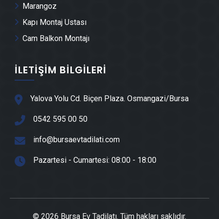
Marangoz
Su Yalıtımı & İzolasyon
Kapı Montaj Ustası
Çatı ve Çatı İzolasyonu
Cam Balkon Montajı
Giyotin Cam Sistemleri
Ferforje & Demir Doğrama
İLETIŞIM BILGILERI
Çatı Oluk & Dere Sistemleri
Yangın ve Güvenlik Sistemleri
Yalova Yolu Cd. Biçen Plaza. Osmangazi/Bursa
Çelik Çatı Ustası
0542 595 00 50
Kombi ve Petek Temizliği
info@bursaevtadilati.com
Komple Ev Tadilatı
Güneş Enerjisi Sistemleri Kurulumu
Pazartesi - Cumartesi: 08:00 - 18:00
Sürgülü Kapı
Sürgülü Mutfak Kapısı
Sürgülü WC Kapısı
© 2026 Bursa Ev Tadilatı. Tüm hakları saklıdır.