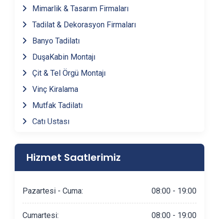
Harmancık
(1)
Mimarlik & Tasarım Firmaları
Tadilat & Dekorasyon Firmaları
Keles
(1)
Banyo Tadilatı
DuşaKabin Montajı
Orhaneli
(1)
Çit & Tel Örgü Montajı
Orhangazi
(1)
Vinç Kiralama
Mutfak Tadilatı
Yenişehir
(1)
Çatı Ustası
Fayans & Seramik Ustası
Gürsu
(1)
Prefabrik Ev Yapımı
Hizmet Saatlerimiz
Ahşap Ev Yapımı
İznik
(1)
Peyzaj Hizmetleri
Pazartesi - Cuma:
08:00 - 19:00
Kestel
(1)
Mantolama Ustası
Cumartesi:
08:00 - 19:00
Şömine Yapımı