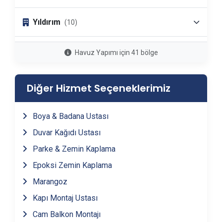
Yıldırım
(10)
İnegöl
(1)
Havuz Yapımı için 41 bölge
Gemlik
(1)
Diğer Hizmet Seçeneklerimiz
Mudanya
(1)
Boya & Badana Ustası
Duvar Kağıdı Ustası
Karacabey
(1)
Parke & Zemin Kaplama
Epoksi Zemin Kaplama
Mustafakemalpaşa
(1)
Marangoz
Büyükorhan
(1)
Kapı Montaj Ustası
Cam Balkon Montajı