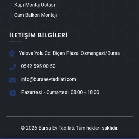
Kapı Montaj Ustası
Su Yalıtımı & İzolasyon
Cam Balkon Montajı
Çatı ve Çatı İzolasyonu
Giyotin Cam Sistemleri
İLETIŞIM BILGILERI
Ferforje & Demir Doğrama
Çatı Oluk & Dere Sistemleri
Yalova Yolu Cd. Biçen Plaza. Osmangazi/Bursa
Yangın ve Güvenlik Sistemleri
0542 595 00 50
Çelik Çatı Ustası
info@bursaevtadilati.com
Kombi ve Petek Temizliği
Komple Ev Tadilatı
Pazartesi - Cumartesi: 08:00 - 18:00
Güneş Enerjisi Sistemleri Kurulumu
Sürgülü Kapı
Sürgülü Mutfak Kapısı
© 2026 Bursa Ev Tadilatı. Tüm hakları saklıdır.
Sürgülü WC Kapısı