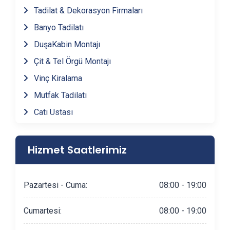
Tadilat & Dekorasyon Firmaları
Keles
(1)
Banyo Tadilatı
DuşaKabin Montajı
Orhaneli
(1)
Çit & Tel Örgü Montajı
Orhangazi
(1)
Vinç Kiralama
Mutfak Tadilatı
Yenişehir
(1)
Çatı Ustası
Fayans & Seramik Ustası
Gürsu
(1)
Prefabrik Ev Yapımı
Hizmet Saatlerimiz
Ahşap Ev Yapımı
İznik
(1)
Peyzaj Hizmetleri
Pazartesi - Cuma:
08:00 - 19:00
Kestel
(1)
Mantolama Ustası
Cumartesi:
08:00 - 19:00
Şömine Yapımı