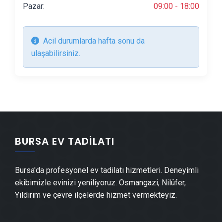
Mermer & Doğal Taş
Pazar:
09:00 - 18:00
Alçıpan Ustası
Şap Ustası
Acil durumlarda hafta sonu da
Alçı & Sıva Ustası
ulaşabilirsiniz.
Kepenk & Panjur Montajı
Tente Montajı
Dolap & Mobilya İmalatı
Demir Doğrama Ustası
Duvar Panelleri̇ Montajı
BURSA EV TADILATI
Dış Cephe Kaplama Ustası
Duvar Çıtası Ustası
Bursa'da profesyonel ev tadilatı hizmetleri. Deneyimli
Havuz Yapımı
ekibimizle evinizi yeniliyoruz. Osmangazi, Nilüfer,
Yıldırım ve çevre ilçelerde hizmet vermekteyiz.
Cam Montajı
Ayna Montajı