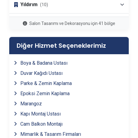
Yıldırım
(10)
İnegöl
(1)
Salon Tasarımı ve Dekorasyonu için 41 bölge
Gemlik
(1)
Diğer Hizmet Seçeneklerimiz
Mudanya
(1)
Boya & Badana Ustası
Duvar Kağıdı Ustası
Karacabey
(1)
Parke & Zemin Kaplama
Epoksi Zemin Kaplama
Mustafakemalpaşa
(1)
Marangoz
Büyükorhan
(1)
Kapı Montaj Ustası
Cam Balkon Montajı
Harmancık
(1)
Mimarlik & Tasarım Firmaları