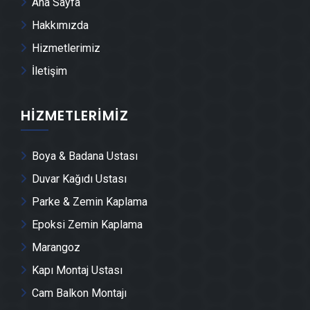
Ana Sayfa
Hakkımızda
Karacabey Tente Montajı
Hizmetlerimiz
İletişim
Karacabey Dolap & Mobilya İmalatı
HIZMETLERIMIZ
Karacabey Demir Doğrama Ustası
Boya & Badana Ustası
Karacabey Duvar Panelleri̇ Montajı
Duvar Kağıdı Ustası
Karacabey Dış Cephe Kaplama Ustası
Parke & Zemin Kaplama
Epoksi Zemin Kaplama
Karacabey Duvar Çıtası Ustası
Marangoz
Kapı Montaj Ustası
Karacabey Cam Montajı
Cam Balkon Montajı