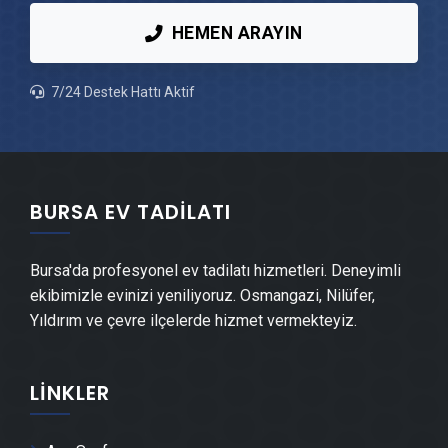
HEMEN ARAYIN
Karacabey Peyzaj Hizmetleri
7/24 Destek Hattı Aktif
Karacabey Mantolama Ustası
Karacabey Şömine Yapımı
BURSA EV TADILATI
Karacabey Mermer & Doğal Taş
Bursa'da profesyonel ev tadilatı hizmetleri. Deneyimli
Karacabey Alçıpan Ustası
ekibimizle evinizi yeniliyoruz. Osmangazi, Nilüfer,
Yıldırım ve çevre ilçelerde hizmet vermekteyiz.
Karacabey Şap Ustası
LINKLER
Karacabey Alçı & Sıva Ustası
Karacabey Kepenk & Panjur Montajı