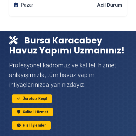
Pazar
Acil Durum
Karacabey DuşaKabin Montajı
Karacabey Çit & Tel Örgü Montajı
Bursa Karacabey
Karacabey Vinç Kiralama
Havuz Yapımı Uzmanınız!
Karacabey Mutfak Tadilatı
Profesyonel kadromuz ve kaliteli hizmet
anlayışımızla, tüm havuz yapımı
Karacabey Çatı Ustası
ihtiyaçlarınızda yanınızdayız.
Karacabey Fayans & Seramik Ustası
Ücretsiz Keşif
Kaliteli Hizmet
Karacabey Prefabrik Ev Yapımı
Hızlı İşlemler
Karacabey Ahşap Ev Yapımı