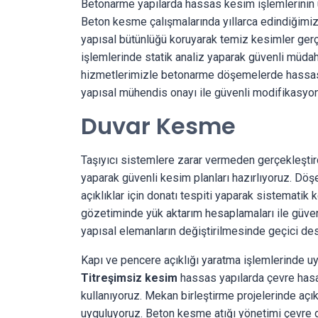
Betonarme yapılarda hassas kesim işlemlerini
Beton kesme çalışmalarında yıllarca edindiğimiz 
yapısal bütünlüğü koruyarak temiz kesimler gerçe
işlemlerinde statik analiz yaparak güvenli müda
hizmetlerimizle betonarme döşemelerde hassas a
yapısal mühendis onayı ile güvenli modifikasyon
Duvar Kesme
Taşıyıcı sistemlere zarar vermeden gerçekleşti
yaparak güvenli kesim planları hazırlıyoruz. Dö
açıklıklar için donatı tespiti yaparak sistemati
gözetiminde yük aktarım hesaplamaları ile güven
yapısal elemanların değiştirilmesinde geçici de
Kapı ve pencere açıklığı yaratma işlemlerinde uy
Titreşimsiz kesim
hassas yapılarda çevre hasar
kullanıyoruz. Mekan birleştirme projelerinde açık
uyguluyoruz. Beton kesme atığı yönetimi çevre d