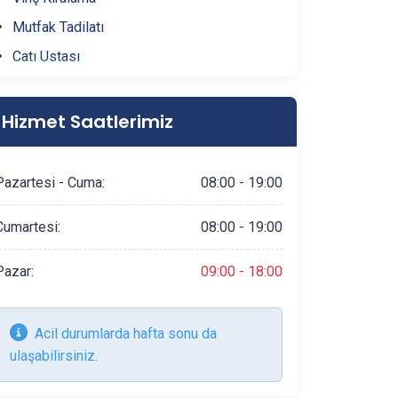
Gürsu
(1)
Mutfak Tadilatı
Çatı Ustası
İznik
(1)
Fayans & Seramik Ustası
Kestel
(1)
Prefabrik Ev Yapımı
Hizmet Saatlerimiz
Ahşap Ev Yapımı
Peyzaj Hizmetleri
Pazartesi - Cuma:
08:00 - 19:00
Mantolama Ustası
Cumartesi:
08:00 - 19:00
Şömine Yapımı
Mermer & Doğal Taş
Pazar:
09:00 - 18:00
Alçıpan Ustası
Şap Ustası
Acil durumlarda hafta sonu da
Alçı & Sıva Ustası
ulaşabilirsiniz.
Kepenk & Panjur Montajı