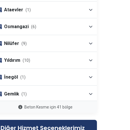
Ataevler
(1)
Osmangazi
(6)
Nilüfer
(9)
Yıldırım
(10)
İnegöl
(1)
Gemlik
(1)
Beton Kesme için 41 bölge
Mudanya
(1)
Diğer Hizmet Seçeneklerimiz
Karacabey
(1)