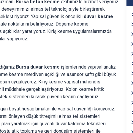
n uzmanı
Bursa beton kesme
ekibimizle hizmet veriyoruz.
deneyimimizi elmas tel teknolojisiyle birleştirerek
kleştiriyoruz. Yapısal güvenlik öncelikli
duvar kesme
hale noktalarını belirliyoruz. Döşeme kesme
çıklıklar yaratıyoruz. Kiriş kesme uygulamalarımızda
lar yapıyoruz.
rdiğimiz
Bursa duvar kesme
işlemlerinde yapısal analiz
şeme kesme merdiven açıklığı ve asansör şaftı gibi büyük
k kesim uyguluyoruz. Kiriş kesme yapısal mühendis
li müdahale gerçekleştiriyoruz. Kolon kesme kritik
stek sistemleri kurarak güvenli kesim sağlıyoruz.
gun boyut hesaplamaları ile yapısal güvenliği koruyoruz.
ını önleyen düşük titreşimli elmas tel sistemleri
 plan yaratmak için güvenli duvar kaldırma teknikleri
ostu atık toplama ve geri dönüşüm sistemleri ile