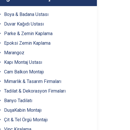
Boya & Badana Ustası
Mustafakemalpaşa
(1)
Duvar Kağıdı Ustası
Büyükorhan
(1)
Parke & Zemin Kaplama
Epoksi Zemin Kaplama
Harmancık
(1)
Marangoz
Kapı Montaj Ustası
Keles
(1)
Cam Balkon Montajı
Mimarlik & Tasarım Firmaları
Orhaneli
(1)
Tadilat & Dekorasyon Firmaları
Orhangazi
(1)
Banyo Tadilatı
DuşaKabin Montajı
Yenişehir
(1)
Çit & Tel Örgü Montajı
Vinç Kiralama