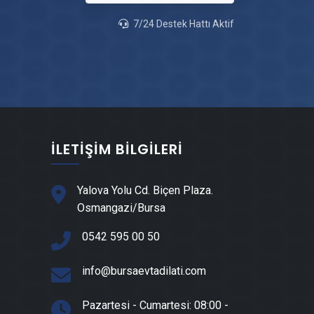
Ataevler Çatı Ustası
7/24 Destek Hattı Aktif
Ataevler Fayans & Seramik Ustası
Ataevler Prefabrik Ev Yapımı
Ataevler Ahşap Ev Yapımı
İLETIŞIM BILGILERI
Ataevler Peyzaj Hizmetleri
Yalova Yolu Cd. Biçen Plaza.
Osmangazi/Bursa
Ataevler Mantolama Ustası
0542 595 00 50
Ataevler Şömine Yapımı
info@bursaevtadilati.com
Ataevler Mermer & Doğal Taş
Pazartesi - Cumartesi: 08:00 -