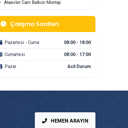
Ataevler Cam Balkon Montajı
Ataevler Mimarlik & Tasarım Firmaları
Çalışma Saatleri
Ataevler Tadilat & Dekorasyon Firmaları
Pazartesi - Cuma
08:00 - 18:00
Ataevler Banyo Tadilatı
Cumartesi
08:00 - 17:00
Pazar
Acil Durum
Ataevler DuşaKabin Montajı
Ataevler Çit & Tel Örgü Montajı
Ataevler Vinç Kiralama
Ataevler Mutfak Tadilatı
HEMEN ARAYIN