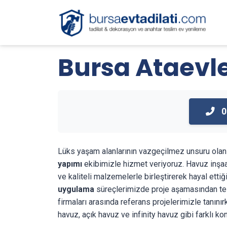
Bursa Ataevl
0
Lüks yaşam alanlarının vazgeçilmez unsuru ol
yapımı
ekibimizle hizmet veriyoruz. Havuz inşaa
ve kaliteli malzemelerle birleştirerek hayal et
uygulama
süreçlerimizde proje aşamasından tesl
firmaları arasında referans projelerimizle tanın
havuz, açık havuz ve infinity havuz gibi farklı