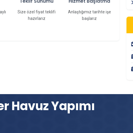
f
Teklif Sunumu
Hizmet Başlatma
aylı
Size özel fiyat teklifi
Anlaştığımız tarihte işe
hazırlarız
başlarız
er Havuz Yapımı