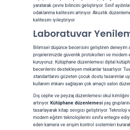
yaratarak çevre bilincini geliştiriyor. Sınıf aydı
odaklanma kalitesini artırıyor. Akustik düzenlem
kalitesini iyileştiriyor.
Laboratuvar Yenile
Bilimsel düşünce becerisini geliştiren deneyim 
projelerimizde güvenlik protokolleri ve modern e
kuruyoruz. Kütüphane düzenlemesi dijital kütüpha
becerilerini destekleyen mekanlar tasarlıyor. Tuva
standartlarını gözeten çocuk dostu tasarımlar uygu
kullanım imkanı sağlayan çok amaçlı salon düzen
Dış cephe ve peyzaj düzenlemesi okul kimliğini y
artırıyor.
Kütüphane düzenlemesi
yaş grupların
tasarlayarak kitap sevgisi geliştiriyor. Teknoloji
modern eğitim teknolojilerini sınıfa entegre edi
eden kamera ve erişim kontrol sistemleri kurarak