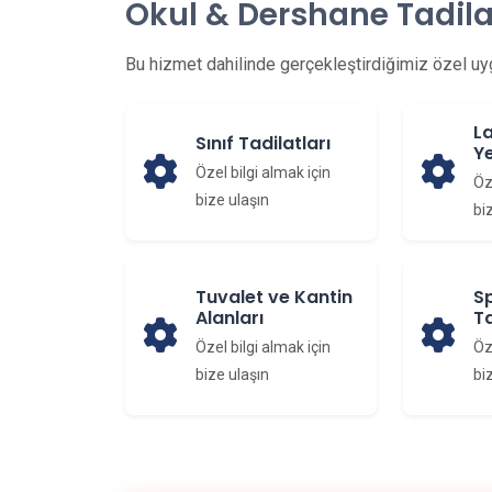
Okul & Dershane Tadila
Bu hizmet dahilinde gerçekleştirdiğimiz özel uy
L
Sınıf Tadilatları
Y
Özel bilgi almak için
Öz
bize ulaşın
bi
Tuvalet ve Kantin
S
Alanları
Ta
Özel bilgi almak için
Öz
bize ulaşın
bi