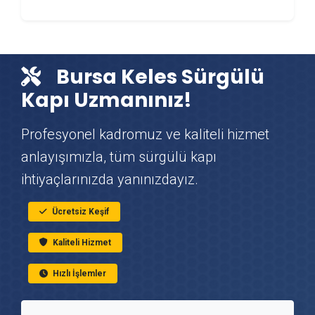
Keles DuşaKabin Montajı
Keles Çit & Tel Örgü Montajı
Bursa Keles Sürgülü
Keles Vinç Kiralama
Kapı Uzmanınız!
Keles Mutfak Tadilatı
Profesyonel kadromuz ve kaliteli hizmet
anlayışımızla, tüm sürgülü kapı
Keles Çatı Ustası
ihtiyaçlarınızda yanınızdayız.
Keles Fayans & Seramik Ustası
Ücretsiz Keşif
Kaliteli Hizmet
Keles Prefabrik Ev Yapımı
Hızlı İşlemler
Keles Ahşap Ev Yapımı