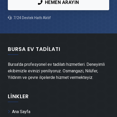
HEMEN ARAYIN
Keles Peyzaj Hizmetleri
7/24 Destek Hattı Aktif
Keles Mantolama Ustası
Keles Şömine Yapımı
BURSA EV TADILATI
Keles Mermer & Doğal Taş
Bursa'da profesyonel ev tadilatı hizmetleri. Deneyimli
Keles Alçıpan Ustası
ekibimizle evinizi yeniliyoruz. Osmangazi, Nilüfer,
Yıldırım ve çevre ilçelerde hizmet vermekteyiz.
Keles Şap Ustası
LINKLER
Keles Alçı & Sıva Ustası
Keles Kepenk & Panjur Montajı
Ana Sayfa