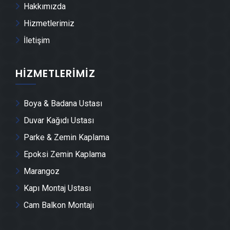
Hakkımızda
Keles Tente Montajı
Hizmetlerimiz
İletişim
Keles Dolap & Mobilya İmalatı
HIZMETLERIMIZ
Keles Demir Doğrama Ustası
Boya & Badana Ustası
Keles Duvar Panelleri̇ Montajı
Duvar Kağıdı Ustası
Keles Dış Cephe Kaplama Ustası
Parke & Zemin Kaplama
Epoksi Zemin Kaplama
Keles Duvar Çıtası Ustası
Marangoz
Kapı Montaj Ustası
Keles Havuz Yapımı
Cam Balkon Montajı
Keles Cam Montajı