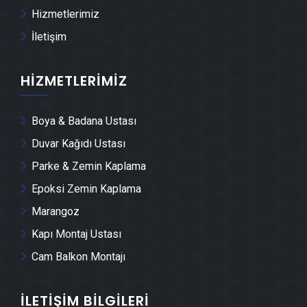
Keles Dolap & Mobilya İmalatı
Hizmetlerimiz
İletişim
Keles Demir Doğrama Ustası
HIZMETLERIMIZ
Keles Duvar Panelleri̇ Montajı
Boya & Badana Ustası
Keles Dış Cephe Kaplama Ustası
Duvar Kağıdı Ustası
Keles Duvar Çıtası Ustası
Parke & Zemin Kaplama
Epoksi Zemin Kaplama
Keles Havuz Yapımı
Marangoz
Kapı Montaj Ustası
Keles Cam Montajı
Cam Balkon Montajı
Keles Ayna Montajı
İLETIŞIM BILGILERI