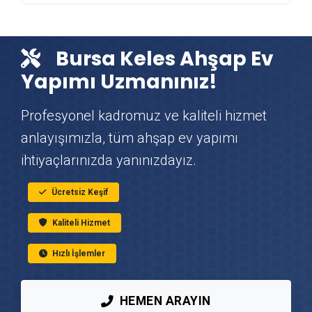
Keles Çit & Tel Örgü Montajı
Bursa Keles Ahşap Ev
Keles Vinç Kiralama
Yapımı Uzmanınız!
Keles Mutfak Tadilatı
Profesyonel kadromuz ve kaliteli hizmet
anlayışımızla, tüm ahşap ev yapımı
Keles Çatı Ustası
ihtiyaçlarınızda yanınızdayız.
Keles Fayans & Seramik Ustası
Ücretsiz Keşif
Kaliteli Hizmet
Keles Prefabrik Ev Yapımı
Hızlı İşlemler
Keles Peyzaj Hizmetleri
HEMEN ARAYIN
Keles Mantolama Ustası