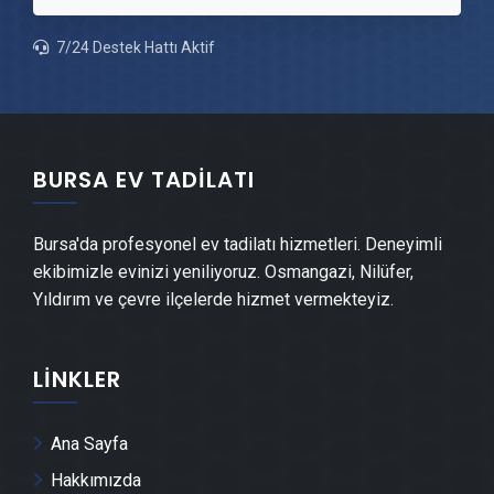
7/24 Destek Hattı Aktif
Keles Şömine Yapımı
Keles Mermer & Doğal Taş
BURSA EV TADILATI
Keles Alçıpan Ustası
Bursa'da profesyonel ev tadilatı hizmetleri. Deneyimli
Keles Şap Ustası
ekibimizle evinizi yeniliyoruz. Osmangazi, Nilüfer,
Yıldırım ve çevre ilçelerde hizmet vermekteyiz.
Keles Alçı & Sıva Ustası
LINKLER
Keles Kepenk & Panjur Montajı
Keles Tente Montajı
Ana Sayfa
Hakkımızda