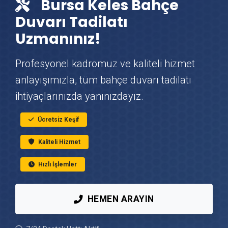
Bursa Keles Bahçe
Keles Vinç Kiralama
Duvarı Tadilatı
Uzmanınız!
Keles Mutfak Tadilatı
Profesyonel kadromuz ve kaliteli hizmet
Keles Çatı Ustası
anlayışımızla, tüm bahçe duvarı tadilatı
ihtiyaçlarınızda yanınızdayız.
Keles Fayans & Seramik Ustası
Ücretsiz Keşif
Keles Prefabrik Ev Yapımı
Kaliteli Hizmet
Keles Ahşap Ev Yapımı
Hızlı İşlemler
Keles Peyzaj Hizmetleri
HEMEN ARAYIN
Keles Mantolama Ustası