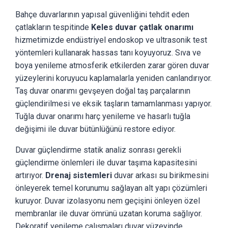
Bahçe duvarlarının yapısal güvenliğini tehdit eden
çatlakların tespitinde
Keles duvar çatlak onarımı
hizmetimizde endüstriyel endoskop ve ultrasonik test
yöntemleri kullanarak hassas tanı koyuyoruz. Sıva ve
boya yenileme atmosferik etkilerden zarar gören duvar
yüzeylerini koruyucu kaplamalarla yeniden canlandırıyor.
Taş duvar onarımı gevşeyen doğal taş parçalarının
güçlendirilmesi ve eksik taşların tamamlanması yapıyor.
Tuğla duvar onarımı harç yenileme ve hasarlı tuğla
değişimi ile duvar bütünlüğünü restore ediyor.
Duvar güçlendirme statik analiz sonrası gerekli
güçlendirme önlemleri ile duvar taşıma kapasitesini
artırıyor.
Drenaj sistemleri
duvar arkası su birikmesini
önleyerek temel korunumu sağlayan alt yapı çözümleri
kuruyor. Duvar izolasyonu nem geçişini önleyen özel
membranlar ile duvar ömrünü uzatan koruma sağlıyor.
Dekoratif yenileme çalışmaları duvar yüzeyinde