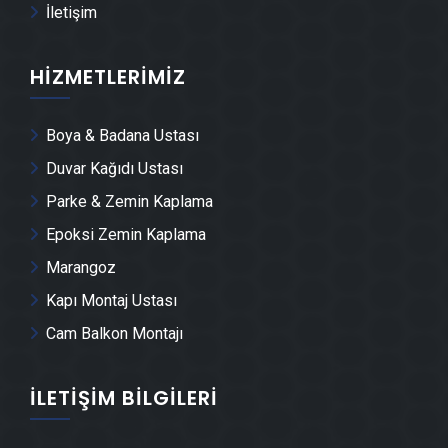
İletişim
Keles Demir Doğrama Ustası
HIZMETLERIMIZ
Keles Duvar Panelleri̇ Montajı
Boya & Badana Ustası
Keles Dış Cephe Kaplama Ustası
Duvar Kağıdı Ustası
Parke & Zemin Kaplama
Keles Duvar Çıtası Ustası
Epoksi Zemin Kaplama
Marangoz
Keles Havuz Yapımı
Kapı Montaj Ustası
Cam Balkon Montajı
Keles Cam Montajı
İLETIŞIM BILGILERI
Keles Ayna Montajı