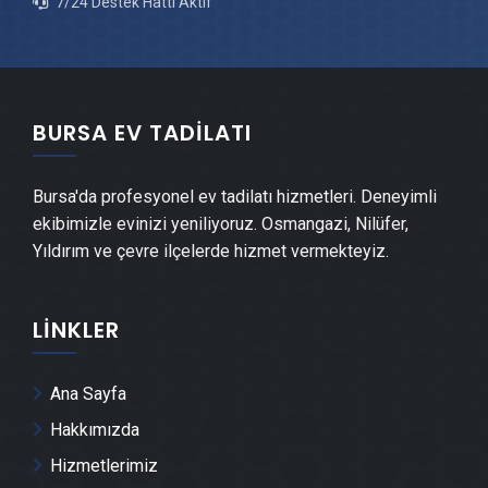
7/24 Destek Hattı Aktif
Keles Şömine Yapımı
Keles Mermer & Doğal Taş
BURSA EV TADILATI
Keles Alçıpan Ustası
Bursa'da profesyonel ev tadilatı hizmetleri. Deneyimli
ekibimizle evinizi yeniliyoruz. Osmangazi, Nilüfer,
Keles Şap Ustası
Yıldırım ve çevre ilçelerde hizmet vermekteyiz.
Keles Alçı & Sıva Ustası
LINKLER
Keles Kepenk & Panjur Montajı
Ana Sayfa
Keles Tente Montajı
Hakkımızda
Hizmetlerimiz
Keles Dolap & Mobilya İmalatı