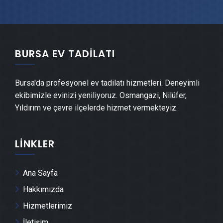
Keles Şömine Yapımı
BURSA EV TADILATI
Keles Mermer & Doğal Taş
Bursa'da profesyonel ev tadilatı hizmetleri. Deneyimli
Keles Alçıpan Ustası
ekibimizle evinizi yeniliyoruz. Osmangazi, Nilüfer,
Yıldırım ve çevre ilçelerde hizmet vermekteyiz.
Keles Şap Ustası
LINKLER
Keles Alçı & Sıva Ustası
Keles Kepenk & Panjur Montajı
Ana Sayfa
Hakkımızda
Keles Tente Montajı
Hizmetlerimiz
İletişim