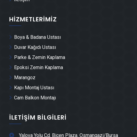
Keles Dolap & Mobilya İmalatı
HIZMETLERIMIZ
Keles Demir Doğrama Ustası
Boya & Badana Ustası
Keles Duvar Panelleri̇ Montajı
Duvar Kağıdı Ustası
Keles Dış Cephe Kaplama Ustası
Parke & Zemin Kaplama
Epoksi Zemin Kaplama
Keles Duvar Çıtası Ustası
Marangoz
Kapı Montaj Ustası
Keles Havuz Yapımı
Cam Balkon Montajı
Keles Cam Montajı
İLETIŞIM BILGILERI
Keles Hafriyat & Moloz Atımı
Yalova Yolu Cd. Biçen Plaza. Osmangazi/Bursa