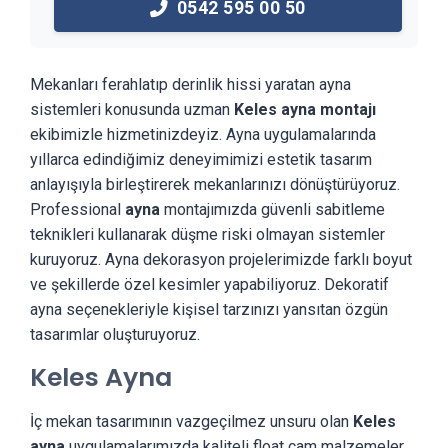
0542 595 00 50
Mekanları ferahlatıp derinlik hissi yaratan ayna
sistemleri konusunda uzman
Keles ayna montajı
ekibimizle hizmetinizdeyiz. Ayna uygulamalarında
yıllarca edindiğimiz deneyimimizi estetik tasarım
anlayışıyla birleştirerek mekanlarınızı dönüştürüyoruz.
Professional
ayna
montajımızda güvenli sabitleme
teknikleri kullanarak düşme riski olmayan sistemler
kuruyoruz. Ayna dekorasyon projelerimizde farklı boyut
ve şekillerde özel kesimler yapabiliyoruz. Dekoratif
ayna seçenekleriyle kişisel tarzınızı yansıtan özgün
tasarımlar oluşturuyoruz.
Keles Ayna
İç mekan tasarımının vazgeçilmez unsuru olan
Keles
ayna
uygulamalarımızda kaliteli float cam malzemeler