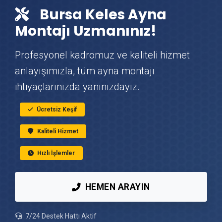
Bursa Keles Ayna
Keles Vinç Kiralama
Montajı Uzmanınız!
Keles Mutfak Tadilatı
Profesyonel kadromuz ve kaliteli hizmet
anlayışımızla, tüm ayna montajı
Keles Çatı Ustası
ihtiyaçlarınızda yanınızdayız.
Keles Fayans & Seramik Ustası
Ücretsiz Keşif
Kaliteli Hizmet
Keles Prefabrik Ev Yapımı
Hızlı İşlemler
Keles Ahşap Ev Yapımı
HEMEN ARAYIN
Keles Peyzaj Hizmetleri
7/24 Destek Hattı Aktif
Keles Mantolama Ustası