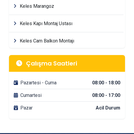
Keles Marangoz
Keles Kapı Montaj Ustası
Keles Cam Balkon Montajı
Keles Mimarlik & Tasarım Firmaları
Çalışma Saatleri
Keles Tadilat & Dekorasyon Firmaları
Pazartesi - Cuma
08:00 - 18:00
Keles Banyo Tadilatı
Cumartesi
08:00 - 17:00
Pazar
Acil Durum
Keles DuşaKabin Montajı
Keles Çit & Tel Örgü Montajı