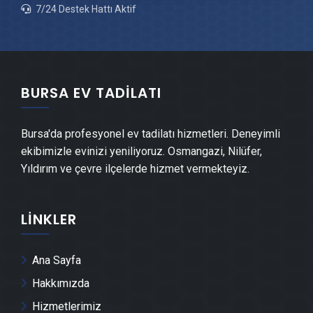
7/24 Destek Hattı Aktif
Keles Mantolama Ustası
Keles Şömine Yapımı
BURSA EV TADILATI
Keles Mermer & Doğal Taş
Bursa'da profesyonel ev tadilatı hizmetleri. Deneyimli
Keles Şap Ustası
ekibimizle evinizi yeniliyoruz. Osmangazi, Nilüfer,
Yıldırım ve çevre ilçelerde hizmet vermekteyiz.
Keles Alçı & Sıva Ustası
LINKLER
Keles Kepenk & Panjur Montajı
Keles Tente Montajı
Ana Sayfa
Hakkımızda
Keles Dolap & Mobilya İmalatı
Hizmetlerimiz