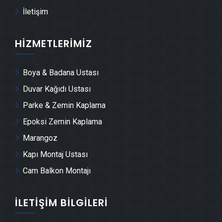
İletişim
Keles Demir Doğrama Ustası
HIZMETLERIMIZ
Keles Duvar Panelleri̇ Montajı
Boya & Badana Ustası
Keles Dış Cephe Kaplama Ustası
Duvar Kağıdı Ustası
Keles Duvar Çıtası Ustası
Parke & Zemin Kaplama
Epoksi Zemin Kaplama
Keles Havuz Yapımı
Marangoz
Kapı Montaj Ustası
Keles Cam Montajı
Cam Balkon Montajı
Keles Ayna Montajı
İLETIŞIM BILGILERI
Keles Hafriyat & Moloz Atımı