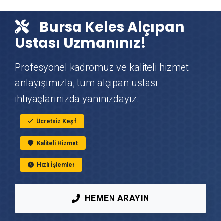
Keles Çit & Tel Örgü Montajı
Bursa Keles Alçıpan
Keles Vinç Kiralama
Ustası Uzmanınız!
Keles Mutfak Tadilatı
Profesyonel kadromuz ve kaliteli hizmet
anlayışımızla, tüm alçıpan ustası
Keles Çatı Ustası
ihtiyaçlarınızda yanınızdayız.
Keles Fayans & Seramik Ustası
Ücretsiz Keşif
Kaliteli Hizmet
Keles Prefabrik Ev Yapımı
Hızlı İşlemler
Keles Ahşap Ev Yapımı
HEMEN ARAYIN
Keles Peyzaj Hizmetleri