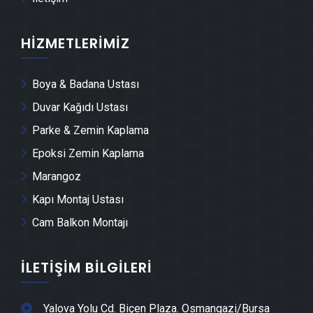
Osmangazi Demir Doğrama Ustası
HIZMETLERIMIZ
Osmangazi Duvar Panelleri̇ Montajı
Boya & Badana Ustası
Osmangazi Dış Cephe Kaplama Ustası
Duvar Kağıdı Ustası
Parke & Zemin Kaplama
Osmangazi Duvar Çıtası Ustası
Epoksi Zemin Kaplama
Marangoz
Osmangazi Havuz Yapımı
Kapı Montaj Ustası
Cam Balkon Montajı
Osmangazi Cam Montajı
İLETIŞIM BILGILERI
Osmangazi Ayna Montajı
Osmangazi Hafriyat & Moloz Atımı
Yalova Yolu Cd. Biçen Plaza. Osmangazi/Bursa