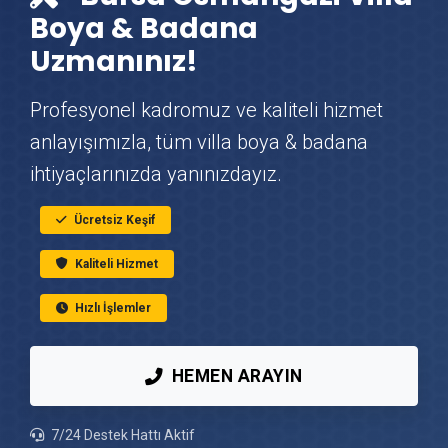
Osmangazi Vinç Kiralama
Boya & Badana
Uzmanınız!
Osmangazi Mutfak Tadilatı
Profesyonel kadromuz ve kaliteli hizmet
Osmangazi Çatı Ustası
anlayışımızla, tüm villa boya & badana
ihtiyaçlarınızda yanınızdayız.
Osmangazi Fayans & Seramik Ustası
Ücretsiz Keşif
Osmangazi Prefabrik Ev Yapımı
Kaliteli Hizmet
Osmangazi Ahşap Ev Yapımı
Hızlı İşlemler
Osmangazi Peyzaj Hizmetleri
HEMEN ARAYIN
Osmangazi Mantolama Ustası
7/24 Destek Hattı Aktif