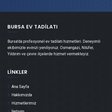
Osmangazi Şömine Yapımı
Osmangazi Mermer & Doğal Taş
BURSA EV TADILATI
Osmangazi Alçıpan Ustası
Bursa'da profesyonel ev tadilatı hizmetleri. Deneyimli
ekibimizle evinizi yeniliyoruz. Osmangazi, Nilüfer,
Osmangazi Şap Ustası
Yıldırım ve çevre ilçelerde hizmet vermekteyiz.
Osmangazi Alçı & Sıva Ustası
LINKLER
Osmangazi Kepenk & Panjur Montajı
Ana Sayfa
Osmangazi Tente Montajı
Hakkımızda
Hizmetlerimiz
Osmangazi Dolap & Mobilya İmalatı
İletişim