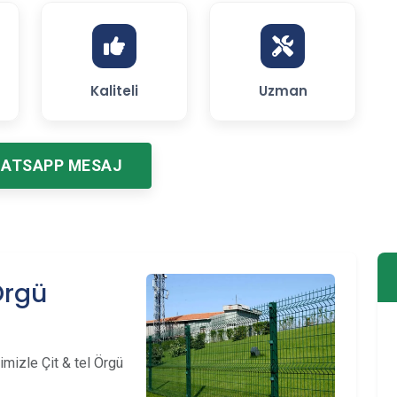
Kaliteli
Uzman
ATSAPP MESAJ
Örgü
mizle Çit & tel Örgü