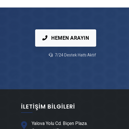
Osmangazi Vinç Kiralama
Osmangazi Mutfak Tadilatı
Osmangazi Çatı Ustası
HEMEN ARAYIN
Osmangazi Fayans & Seramik Ustası
7/24 Destek Hattı Aktif
Osmangazi Prefabrik Ev Yapımı
Osmangazi Ahşap Ev Yapımı
Osmangazi Peyzaj Hizmetleri
İLETIŞIM BILGILERI
Osmangazi Mantolama Ustası
Yalova Yolu Cd. Biçen Plaza.