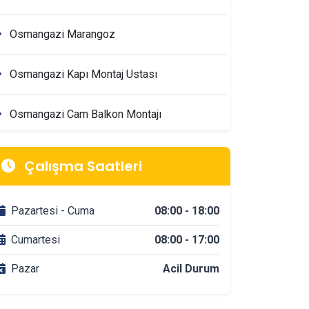
Osmangazi Marangoz
Osmangazi Kapı Montaj Ustası
Osmangazi Cam Balkon Montajı
Osmangazi Mimarlik & Tasarım Firmaları
Çalışma Saatleri
Osmangazi Tadilat & Dekorasyon Firmaları
Pazartesi - Cuma
08:00 - 18:00
Osmangazi Banyo Tadilatı
Cumartesi
08:00 - 17:00
Pazar
Acil Durum
Osmangazi DuşaKabin Montajı