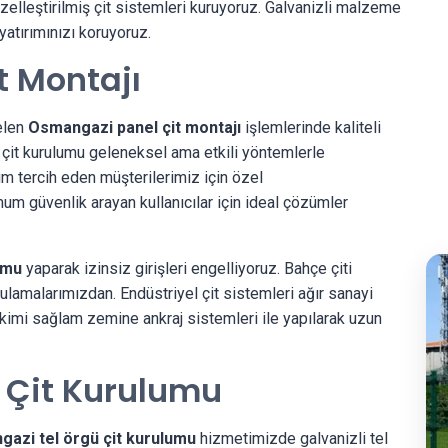
 özelleştirilmiş çit sistemleri kuruyoruz. Galvanizli malzeme
yatırımınızı koruyoruz.
t Montajı
elen
Osmangazi panel çit montajı
işlemlerinde kaliteli
ü çit kurulumu geleneksel ama etkili yöntemlerle
üm tercih eden müşterilerimiz için özel
m güvenlik arayan kullanıcılar için ideal çözümler
umu
yaparak izinsiz girişleri engelliyoruz. Bahçe çiti
gulamalarımızdan. Endüstriyel çit sistemleri ağır sanayi
 dikimi sağlam zemine ankraj sistemleri ile yapılarak uzun
 Çit Kurulumu
azi tel örgü çit kurulumu
hizmetimizde galvanizli tel