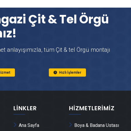
azi Çit & Tel Örgü
ız!
t anlayışımızla, tüm Çit & tel Örgü montajı
 Hizmet
Hızlı İşlemler
LINKLER
HIZMETLERIMIZ
Ana Sayfa
Boya & Badana Ustası