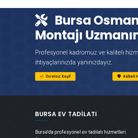
Bursa Osmang
Montajı Uzmanın
Profesyonel kadromuz ve kaliteli hizme
ihtiyaçlarınızda yanınızdayız.
Ücretsiz Keşif
Kaliteli
BURSA EV TADILATI
Bursa'da profesyonel ev tadilatı hizmetleri.