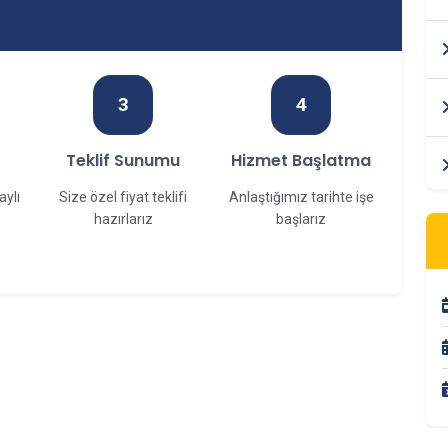
3
4
f
Teklif Sunumu
Hizmet Başlatma
aylı
Size özel fiyat teklifi
Anlaştığımız tarihte işe
hazırlarız
başlarız