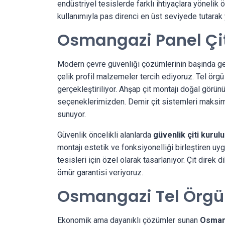
endüstriyel tesislerde farklı ihtiyaçlara yönelik
kullanımıyla pas direnci en üst seviyede tutarak 
Osmangazi Panel Çi
Modern çevre güvenliği çözümlerinin başında g
çelik profil malzemeler tercih ediyoruz. Tel örg
gerçekleştiriliyor. Ahşap çit montajı doğal görün
seçeneklerimizden. Demir çit sistemleri maksimu
sunuyor.
Güvenlik öncelikli alanlarda
güvenlik çiti kurul
montajı estetik ve fonksiyonelliği birleştiren uy
tesisleri için özel olarak tasarlanıyor. Çit direk
ömür garantisi veriyoruz.
Osmangazi Tel Örgü
Ekonomik ama dayanıklı çözümler sunan
Osmang