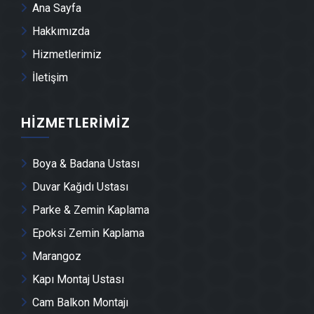
Ana Sayfa
Osmangazi Tente Montajı
Hakkımızda
Hizmetlerimiz
Osmangazi Dolap & Mobilya İmalatı
İletişim
Osmangazi Demir Doğrama Ustası
HIZMETLERIMIZ
Osmangazi Duvar Panelleri̇ Montajı
Boya & Badana Ustası
Osmangazi Dış Cephe Kaplama Ustası
Duvar Kağıdı Ustası
Parke & Zemin Kaplama
Osmangazi Duvar Çıtası Ustası
Epoksi Zemin Kaplama
Marangoz
Osmangazi Havuz Yapımı
Kapı Montaj Ustası
Cam Balkon Montajı
Osmangazi Cam Montajı