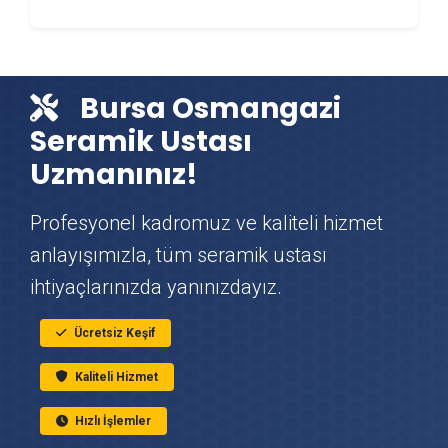
Osmangazi Çit & Tel Örgü Montajı
Bursa Osmangazi
Osmangazi Vinç Kiralama
Seramik Ustası
Uzmanınız!
Osmangazi Mutfak Tadilatı
Profesyonel kadromuz ve kaliteli hizmet
Osmangazi Çatı Ustası
anlayışımızla, tüm seramik ustası
ihtiyaçlarınızda yanınızdayız.
Osmangazi Fayans & Seramik Ustası
Ücretsiz Keşif
Osmangazi Prefabrik Ev Yapımı
Kaliteli Hizmet
Osmangazi Ahşap Ev Yapımı
Hızlı İşlemler