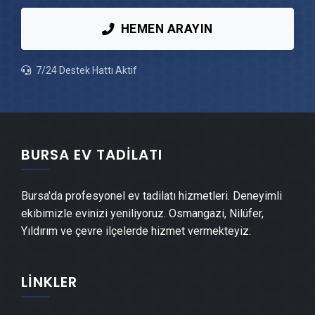
Osmangazi Peyzaj Hizmetleri
HEMEN ARAYIN
Osmangazi Mantolama Ustası
7/24 Destek Hattı Aktif
Osmangazi Şömine Yapımı
Osmangazi Mermer & Doğal Taş
BURSA EV TADILATI
Osmangazi Alçıpan Ustası
Bursa'da profesyonel ev tadilatı hizmetleri. Deneyimli
ekibimizle evinizi yeniliyoruz. Osmangazi, Nilüfer,
Osmangazi Şap Ustası
Yıldırım ve çevre ilçelerde hizmet vermekteyiz.
Osmangazi Alçı & Sıva Ustası
LINKLER
Osmangazi Kepenk & Panjur Montajı