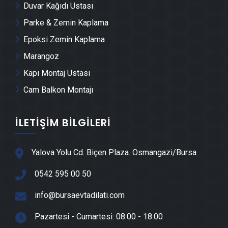
Osmangazi Duvar Çıtası Ustası
Duvar Kağıdı Ustası
Parke & Zemin Kaplama
Osmangazi Havuz Yapımı
Epoksi Zemin Kaplama
Marangoz
Osmangazi Cam Montajı
Kapı Montaj Ustası
Cam Balkon Montajı
Osmangazi Ayna Montajı
İLETIŞIM BILGILERI
Osmangazi Hafriyat & Moloz Atımı
Osmangazi Kepçe Kiralama
Yalova Yolu Cd. Biçen Plaza. Osmangazi/Bursa
0542 595 00 50
Osmangazi Seramik Ustası
info@bursaevtadilati.com
Osmangazi Sandviç Panel Montajı
Pazartesi - Cumartesi: 08:00 - 18:00