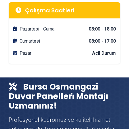
Osmangazi Mimarlik & Tasarım Firmaları
Çalışma Saatleri
Osmangazi Tadilat & Dekorasyon Firmaları
Pazartesi - Cuma
08:00 - 18:00
Osmangazi Banyo Tadilatı
Cumartesi
08:00 - 17:00
Pazar
Acil Durum
Osmangazi DuşaKabin Montajı
Osmangazi Çit & Tel Örgü Montajı
Bursa Osmangazi
Osmangazi Vinç Kiralama
Duvar Panelleri̇ Montajı
Uzmanınız!
Osmangazi Mutfak Tadilatı
Profesyonel kadromuz ve kaliteli hizmet
Osmangazi Çatı Ustası