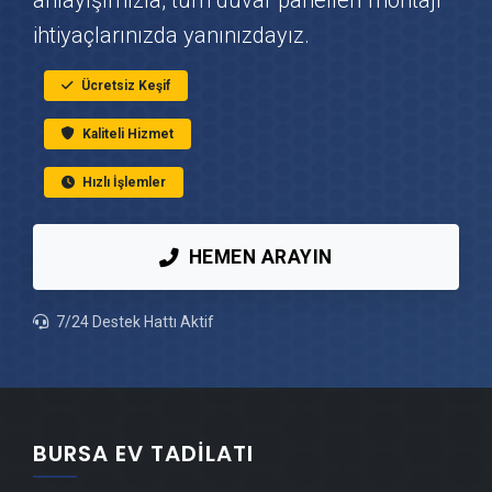
anlayışımızla, tüm duvar panelleri̇ montajı
ihtiyaçlarınızda yanınızdayız.
Osmangazi Fayans & Seramik Ustası
Ücretsiz Keşif
Osmangazi Prefabrik Ev Yapımı
Kaliteli Hizmet
Osmangazi Ahşap Ev Yapımı
Hızlı İşlemler
Osmangazi Peyzaj Hizmetleri
HEMEN ARAYIN
Osmangazi Mantolama Ustası
7/24 Destek Hattı Aktif
Osmangazi Şömine Yapımı
Osmangazi Mermer & Doğal Taş
BURSA EV TADILATI
Osmangazi Alçıpan Ustası