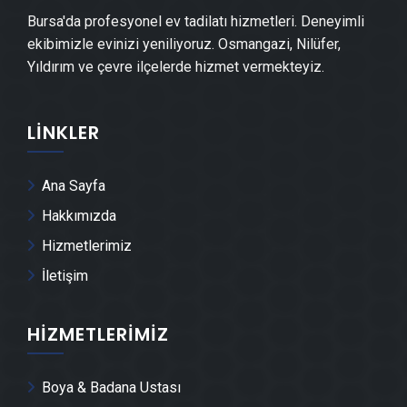
Bursa'da profesyonel ev tadilatı hizmetleri. Deneyimli
ekibimizle evinizi yeniliyoruz. Osmangazi, Nilüfer,
Osmangazi Şap Ustası
Yıldırım ve çevre ilçelerde hizmet vermekteyiz.
Osmangazi Alçı & Sıva Ustası
LINKLER
Osmangazi Kepenk & Panjur Montajı
Ana Sayfa
Osmangazi Tente Montajı
Hakkımızda
Hizmetlerimiz
Osmangazi Dolap & Mobilya İmalatı
İletişim
Osmangazi Demir Doğrama Ustası
HIZMETLERIMIZ
Osmangazi Dış Cephe Kaplama Ustası
Boya & Badana Ustası