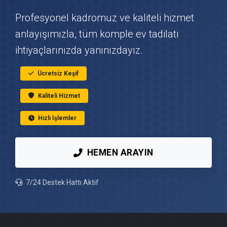
Profesyonel kadromuz ve kaliteli hizmet
Ataevler Çatı Ustası
anlayışımızla, tüm komple ev tadilatı
ihtiyaçlarınızda yanınızdayız.
Ataevler Fayans & Seramik Ustası
Ücretsiz Keşif
Ataevler Prefabrik Ev Yapımı
Kaliteli Hizmet
Ataevler Ahşap Ev Yapımı
Hızlı İşlemler
Ataevler Peyzaj Hizmetleri
HEMEN ARAYIN
Ataevler Mantolama Ustası
7/24 Destek Hattı Aktif
Ataevler Şömine Yapımı