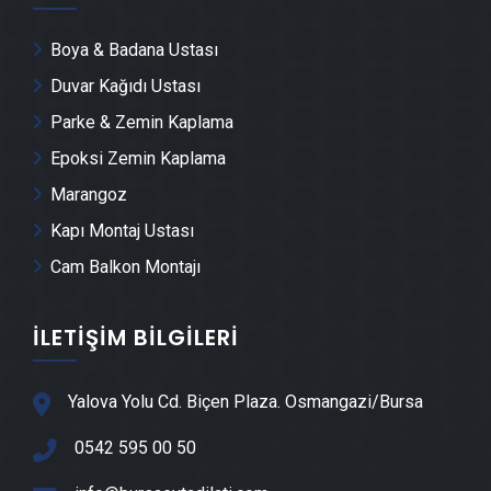
Ataevler Duvar Panelleri̇ Montajı
Boya & Badana Ustası
Ataevler Dış Cephe Kaplama Ustası
Duvar Kağıdı Ustası
Parke & Zemin Kaplama
Ataevler Duvar Çıtası Ustası
Epoksi Zemin Kaplama
Marangoz
Ataevler Havuz Yapımı
Kapı Montaj Ustası
Cam Balkon Montajı
Ataevler Cam Montajı
İLETIŞIM BILGILERI
Ataevler Ayna Montajı
Ataevler Hafriyat & Moloz Atımı
Yalova Yolu Cd. Biçen Plaza. Osmangazi/Bursa
0542 595 00 50
Ataevler Kepçe Kiralama