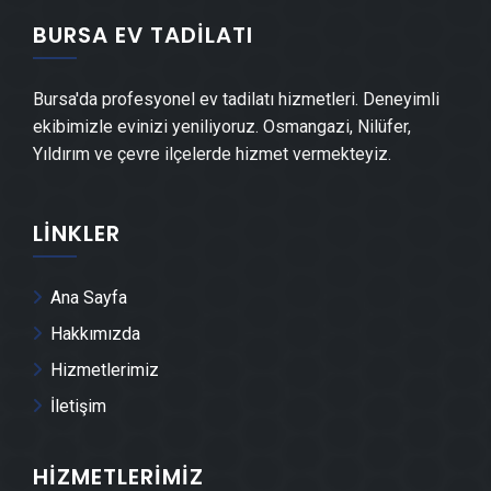
Ataevler Mermer & Doğal Taş
BURSA EV TADILATI
Ataevler Alçıpan Ustası
Bursa'da profesyonel ev tadilatı hizmetleri. Deneyimli
ekibimizle evinizi yeniliyoruz. Osmangazi, Nilüfer,
Ataevler Şap Ustası
Yıldırım ve çevre ilçelerde hizmet vermekteyiz.
Ataevler Alçı & Sıva Ustası
LINKLER
Ataevler Kepenk & Panjur Montajı
Ana Sayfa
Ataevler Tente Montajı
Hakkımızda
Hizmetlerimiz
Ataevler Dolap & Mobilya İmalatı
İletişim
Ataevler Demir Doğrama Ustası
HIZMETLERIMIZ