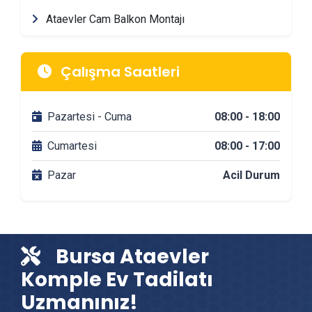
Ataevler Cam Balkon Montajı
Ataevler Mimarlik & Tasarım Firmaları
Çalışma Saatleri
Ataevler Tadilat & Dekorasyon Firmaları
Pazartesi - Cuma
08:00 - 18:00
Ataevler Banyo Tadilatı
Cumartesi
08:00 - 17:00
Pazar
Acil Durum
Ataevler DuşaKabin Montajı
Ataevler Çit & Tel Örgü Montajı
Bursa Ataevler
Ataevler Vinç Kiralama
Komple Ev Tadilatı
Uzmanınız!
Ataevler Mutfak Tadilatı