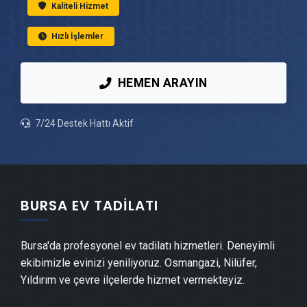
Kaliteli Hizmet
Ataevler Ahşap Ev Yapımı
Hızlı İşlemler
Ataevler Peyzaj Hizmetleri
HEMEN ARAYIN
Ataevler Mantolama Ustası
7/24 Destek Hattı Aktif
Ataevler Şömine Yapımı
Ataevler Mermer & Doğal Taş
BURSA EV TADILATI
Ataevler Alçıpan Ustası
Bursa'da profesyonel ev tadilatı hizmetleri. Deneyimli
ekibimizle evinizi yeniliyoruz. Osmangazi, Nilüfer,
Ataevler Şap Ustası
Yıldırım ve çevre ilçelerde hizmet vermekteyiz.
Ataevler Alçı & Sıva Ustası