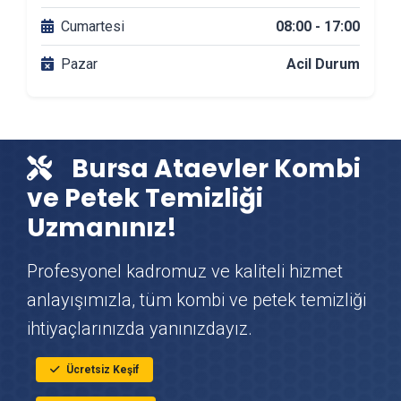
Ataevler Banyo Tadilatı
Cumartesi
08:00 - 17:00
Pazar
Acil Durum
Ataevler DuşaKabin Montajı
Ataevler Çit & Tel Örgü Montajı
Bursa Ataevler Kombi
Ataevler Vinç Kiralama
ve Petek Temizliği
Uzmanınız!
Ataevler Mutfak Tadilatı
Profesyonel kadromuz ve kaliteli hizmet
Ataevler Çatı Ustası
anlayışımızla, tüm kombi ve petek temizliği
ihtiyaçlarınızda yanınızdayız.
Ataevler Fayans & Seramik Ustası
Ücretsiz Keşif
Ataevler Prefabrik Ev Yapımı