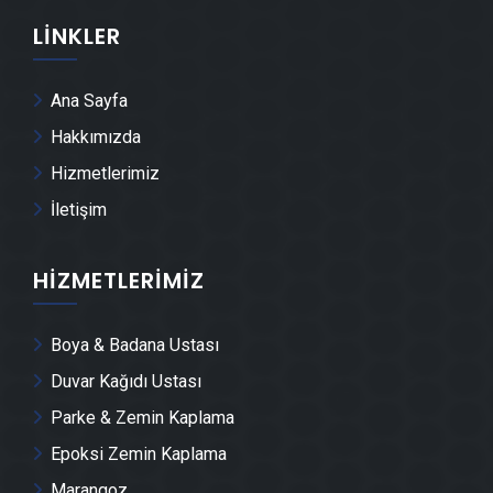
LINKLER
Ataevler Kepenk & Panjur Montajı
Ana Sayfa
Ataevler Tente Montajı
Hakkımızda
Hizmetlerimiz
Ataevler Dolap & Mobilya İmalatı
İletişim
Ataevler Demir Doğrama Ustası
HIZMETLERIMIZ
Ataevler Duvar Panelleri̇ Montajı
Boya & Badana Ustası
Ataevler Dış Cephe Kaplama Ustası
Duvar Kağıdı Ustası
Parke & Zemin Kaplama
Ataevler Duvar Çıtası Ustası
Epoksi Zemin Kaplama
Marangoz