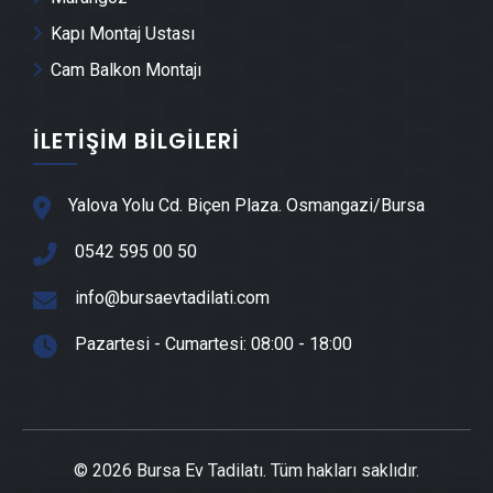
Ataevler Havuz Yapımı
Kapı Montaj Ustası
Cam Balkon Montajı
Ataevler Cam Montajı
İLETIŞIM BILGILERI
Ataevler Ayna Montajı
Ataevler Hafriyat & Moloz Atımı
Yalova Yolu Cd. Biçen Plaza. Osmangazi/Bursa
0542 595 00 50
Ataevler Kepçe Kiralama
info@bursaevtadilati.com
Ataevler Seramik Ustası
Pazartesi - Cumartesi: 08:00 - 18:00
Ataevler Sandviç Panel Montajı
Ataevler Teras Kapatma
© 2026 Bursa Ev Tadilatı. Tüm hakları saklıdır.