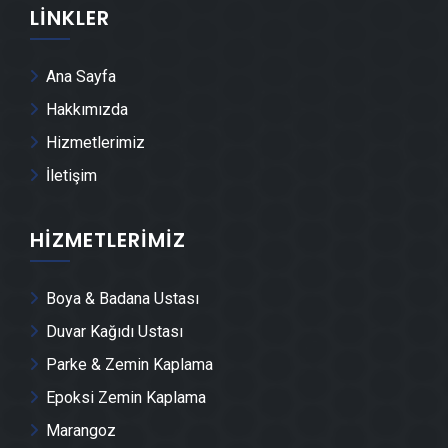
LINKLER
Ataevler Kepenk & Panjur Montajı
Ana Sayfa
Ataevler Tente Montajı
Hakkımızda
Hizmetlerimiz
Ataevler Dolap & Mobilya İmalatı
İletişim
Ataevler Demir Doğrama Ustası
HIZMETLERIMIZ
Ataevler Duvar Panelleri̇ Montajı
Boya & Badana Ustası
Ataevler Dış Cephe Kaplama Ustası
Duvar Kağıdı Ustası
Parke & Zemin Kaplama
Ataevler Duvar Çıtası Ustası
Epoksi Zemin Kaplama
Marangoz
Ataevler Havuz Yapımı