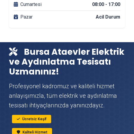
Ataevler Banyo Tadilatı
Cumartesi
08:00 - 17:00
Pazar
Acil Durum
Ataevler DuşaKabin Montajı
Ataevler Çit & Tel Örgü Montajı
Bursa Ataevler Elektrik
Ataevler Vinç Kiralama
ve Aydınlatma Tesisatı
Uzmanınız!
Ataevler Mutfak Tadilatı
Profesyonel kadromuz ve kaliteli hizmet
Ataevler Çatı Ustası
anlayışımızla, tüm elektrik ve aydınlatma
tesisatı ihtiyaçlarınızda yanınızdayız.
Ataevler Fayans & Seramik Ustası
Ücretsiz Keşif
Ataevler Prefabrik Ev Yapımı
Kaliteli Hizmet