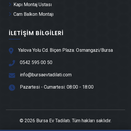
Kapı Montaj Ustası
Cam Balkon Montajı
Ataevler Cam Montajı
İLETIŞIM BILGILERI
Ataevler Ayna Montajı
Ataevler Hafriyat & Moloz Atımı
Yalova Yolu Cd. Biçen Plaza. Osmangazi/Bursa
0542 595 00 50
Ataevler Kepçe Kiralama
info@bursaevtadilati.com
Ataevler Seramik Ustası
Pazartesi - Cumartesi: 08:00 - 18:00
Ataevler Sandviç Panel Montajı
Ataevler Teras Kapatma
© 2026 Bursa Ev Tadilatı. Tüm hakları saklıdır.