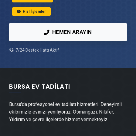
Ataevler Ahşap Ev Yapımı
Hızlı İşlemler
Ataevler Peyzaj Hizmetleri
HEMEN ARAYIN
Ataevler Mantolama Ustası
7/24 Destek Hattı Aktif
Ataevler Şömine Yapımı
Ataevler Mermer & Doğal Taş
BURSA EV TADILATI
Ataevler Alçıpan Ustası
Bursa'da profesyonel ev tadilatı hizmetleri. Deneyimli
ekibimizle evinizi yeniliyoruz. Osmangazi, Nilüfer,
Ataevler Şap Ustası
Yıldırım ve çevre ilçelerde hizmet vermekteyiz.
Ataevler Alçı & Sıva Ustası