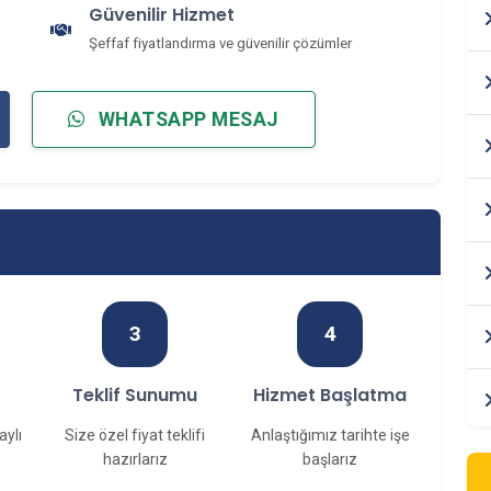
Güvenilir Hizmet
Şeffaf fiyatlandırma ve güvenilir çözümler
WHATSAPP MESAJ
3
4
f
Teklif Sunumu
Hizmet Başlatma
aylı
Size özel fiyat teklifi
Anlaştığımız tarihte işe
hazırlarız
başlarız