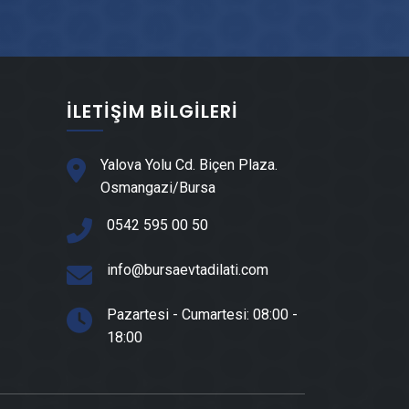
Nilüfer Prefabrik Ev Yapımı
Nilüfer Ahşap Ev Yapımı
İLETIŞIM BILGILERI
Nilüfer Peyzaj Hizmetleri
Yalova Yolu Cd. Biçen Plaza.
Osmangazi/Bursa
Nilüfer Mantolama Ustası
0542 595 00 50
Nilüfer Şömine Yapımı
info@bursaevtadilati.com
Nilüfer Mermer & Doğal Taş
Pazartesi - Cumartesi: 08:00 -
18:00
Nilüfer Alçıpan Ustası