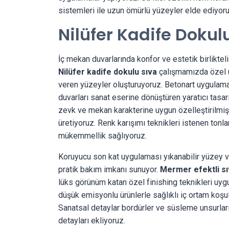
sistemleri ile uzun ömürlü yüzeyler elde ediyoru
Nilüfer Kadife Dokul
İç mekan duvarlarında konfor ve estetik birlikt
Nilüfer kadife dokulu sıva
çalışmamızda özel uy
veren yüzeyler oluşturuyoruz. Betonart uygulama
duvarları sanat eserine dönüştüren yaratıcı tasa
zevk ve mekan karakterine uygun özelleştirilmiş
üretiyoruz. Renk karışımı teknikleri istenen tonla
mükemmellik sağlıyoruz.
Koruyucu son kat uygulaması yıkanabilir yüzey v
pratik bakım imkanı sunuyor.
Mermer efektli s
lüks görünüm katan özel finishing teknikleri uy
düşük emisyonlu ürünlerle sağlıklı iç ortam koşul
Sanatsal detaylar bordürler ve süsleme unsurları 
detayları ekliyoruz.