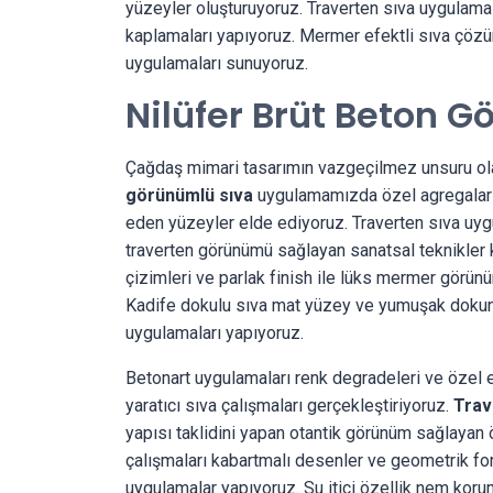
yüzeyler oluşturuyoruz. Traverten sıva uygulaması
kaplamaları yapıyoruz. Mermer efektli sıva çözü
uygulamaları sunuyoruz.
Nilüfer Brüt Beton 
Çağdaş mimari tasarımın vazgeçilmez unsuru o
görünümlü sıva
uygulamamızda özel agregalar v
eden yüzeyler elde ediyoruz. Traverten sıva uyg
traverten görünümü sağlayan sanatsal teknikler 
çizimleri ve parlak finish ile lüks mermer görü
Kadife dokulu sıva mat yüzey ve yumuşak dokunu
uygulamaları yapıyoruz.
Betonart uygulamaları renk degradeleri ve özel ef
yaratıcı sıva çalışmaları gerçekleştiriyoruz.
Trav
yapısı taklidini yapan otantik görünüm sağlayan
çalışmaları kabartmalı desenler ve geometrik for
uygulamalar yapıyoruz. Su itici özellik nem kor