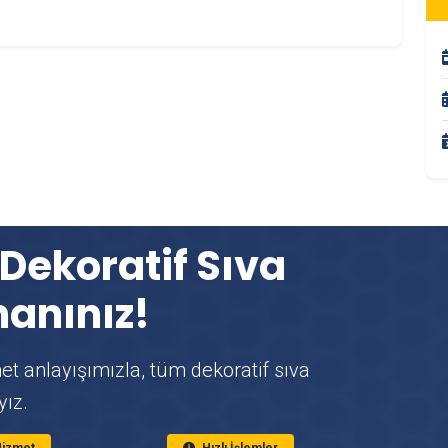
 Dekoratif Sıva
anınız!
et anlayışımızla, tüm dekoratif sıva
yız.