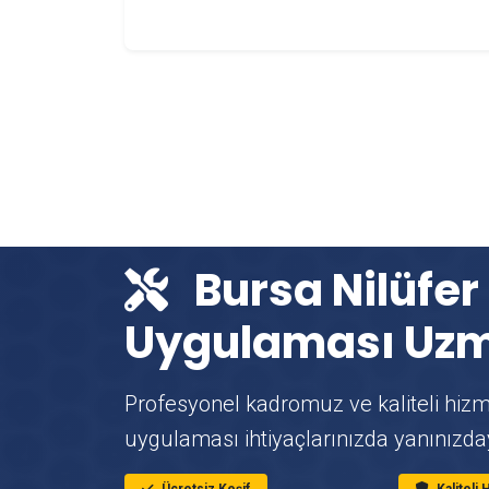
Bursa Nilüfer
Uygulaması Uzm
Profesyonel kadromuz ve kaliteli hizm
uygulaması ihtiyaçlarınızda yanınızda