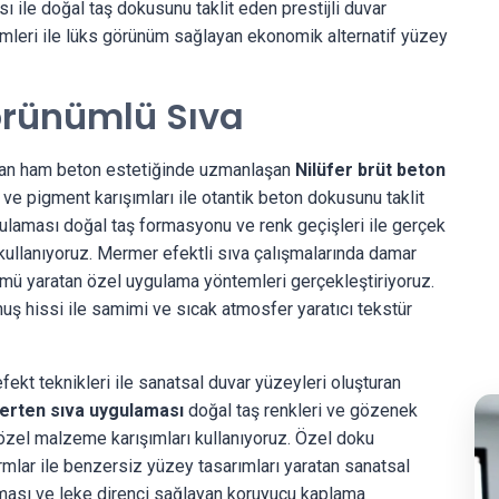
 ile doğal taş dokusunu taklit eden prestijli duvar
mleri ile lüks görünüm sağlayan ekonomik alternatif yüzey
Görünümlü Sıva
lan ham beton estetiğinde uzmanlaşan
Nilüfer brüt beton
e pigment karışımları ile otantik beton dokusunu taklit
ulaması doğal taş formasyonu ve renk geçişleri ile gerçek
kullanıyoruz. Mermer efektli sıva çalışmalarında damar
nümü yaratan özel uygulama yöntemleri gerçekleştiriyoruz.
ş hissi ile samimi ve sıcak atmosfer yaratıcı tekstür
ekt teknikleri ile sanatsal duvar yüzeyleri oluşturan
erten sıva uygulaması
doğal taş renkleri ve gözenek
 özel malzeme karışımları kullanıyoruz. Özel doku
mlar ile benzersiz yüzey tasarımları yaratan sanatsal
uması ve leke direnci sağlayan koruyucu kaplama