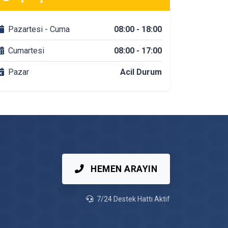
Nilüfer Tadilat & Dekorasyon Firmaları
Pazartesi - Cuma
08:00 - 18:00
Nilüfer Banyo Tadilatı
Cumartesi
08:00 - 17:00
Pazar
Acil Durum
Nilüfer DuşaKabin Montajı
Nilüfer Çit & Tel Örgü Montajı
Nilüfer Vinç Kiralama
Nilüfer Mutfak Tadilatı
HEMEN ARAYIN
Nilüfer Çatı Ustası
7/24 Destek Hattı Aktif
Nilüfer Fayans & Seramik Ustası