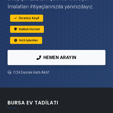
İmalatları ihtiyaçlarınızda yanınızdayız.
Nilüfer Fayans & Seramik Ustası
Ücretsiz Keşif
Nilüfer Prefabrik Ev Yapımı
Kaliteli Hizmet
Nilüfer Ahşap Ev Yapımı
Hızlı İşlemler
Nilüfer Peyzaj Hizmetleri
HEMEN ARAYIN
Nilüfer Mantolama Ustası
7/24 Destek Hattı Aktif
Nilüfer Şömine Yapımı
Nilüfer Mermer & Doğal Taş
BURSA EV TADILATI
Nilüfer Alçıpan Ustası