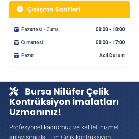
Nilüfer Mimarlik & Tasarım Firmaları
Çalışma Saatleri
Nilüfer Tadilat & Dekorasyon Firmaları
Pazartesi - Cuma
08:00 - 18:00
Nilüfer Banyo Tadilatı
Cumartesi
08:00 - 17:00
Pazar
Acil Durum
Nilüfer DuşaKabin Montajı
Nilüfer Çit & Tel Örgü Montajı
Bursa Nilüfer Çelik
Nilüfer Vinç Kiralama
Kontrüksiyon İmalatları
Uzmanınız!
Nilüfer Mutfak Tadilatı
Profesyonel kadromuz ve kaliteli hizmet
Nilüfer Çatı Ustası
anlayışımızla, tüm Çelik kontrüksiyon