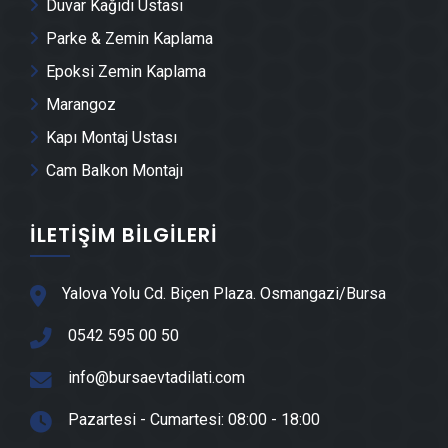
Nilüfer Dış Cephe Kaplama Ustası
Duvar Kağıdı Ustası
Parke & Zemin Kaplama
Nilüfer Duvar Çıtası Ustası
Epoksi Zemin Kaplama
Marangoz
Nilüfer Havuz Yapımı
Kapı Montaj Ustası
Cam Balkon Montajı
Nilüfer Cam Montajı
İLETIŞIM BILGILERI
Nilüfer Ayna Montajı
Nilüfer Hafriyat & Moloz Atımı
Yalova Yolu Cd. Biçen Plaza. Osmangazi/Bursa
0542 595 00 50
Nilüfer Kepçe Kiralama
info@bursaevtadilati.com
Nilüfer Seramik Ustası
Pazartesi - Cumartesi: 08:00 - 18:00