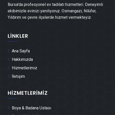
Bursa'da profesyonel ev tadilatı hizmetleri. Deneyimli
ekibimizle evinizi yeniliyoruz. Osmangazi, Nilüfer,
Nilüfer Şap Ustası
Yıldırım ve çevre ilçelerde hizmet vermekteyiz.
Nilüfer Alçı & Sıva Ustası
LINKLER
Nilüfer Kepenk & Panjur Montajı
Ana Sayfa
Nilüfer Tente Montajı
Hakkımızda
Hizmetlerimiz
Nilüfer Dolap & Mobilya İmalatı
İletişim
Nilüfer Demir Doğrama Ustası
HIZMETLERIMIZ
Nilüfer Duvar Panelleri̇ Montajı
Boya & Badana Ustası