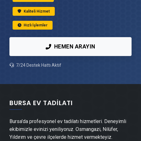
Kestel Prefabrik Ev Yapımı
Kaliteli Hizmet
Kestel Ahşap Ev Yapımı
Hızlı İşlemler
Kestel Peyzaj Hizmetleri
HEMEN ARAYIN
Kestel Mantolama Ustası
7/24 Destek Hattı Aktif
Kestel Şömine Yapımı
Kestel Mermer & Doğal Taş
BURSA EV TADILATI
Kestel Alçıpan Ustası
Bursa'da profesyonel ev tadilatı hizmetleri. Deneyimli
ekibimizle evinizi yeniliyoruz. Osmangazi, Nilüfer,
Kestel Şap Ustası
Yıldırım ve çevre ilçelerde hizmet vermekteyiz.