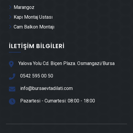
Marangoz
Kestel Havuz Yapımı
Kapı Montaj Ustası
Cam Balkon Montajı
Kestel Cam Montajı
İLETIŞIM BILGILERI
Kestel Ayna Montajı
Kestel Hafriyat & Moloz Atımı
Yalova Yolu Cd. Biçen Plaza. Osmangazi/Bursa
0542 595 00 50
Kestel Kepçe Kiralama
info@bursaevtadilati.com
Kestel Seramik Ustası
Pazartesi - Cumartesi: 08:00 - 18:00
Kestel Sandviç Panel Montajı
Kestel Teras Kapatma