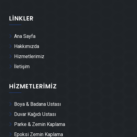
Kestel Alçı & Sıva Ustası
LINKLER
Kestel Kepenk & Panjur Montajı
Ana Sayfa
Kestel Tente Montajı
Hakkımızda
Hizmetlerimiz
Kestel Dolap & Mobilya İmalatı
İletişim
Kestel Demir Doğrama Ustası
HIZMETLERIMIZ
Kestel Duvar Panelleri̇ Montajı
Boya & Badana Ustası
Kestel Dış Cephe Kaplama Ustası
Duvar Kağıdı Ustası
Parke & Zemin Kaplama
Kestel Duvar Çıtası Ustası
Epoksi Zemin Kaplama