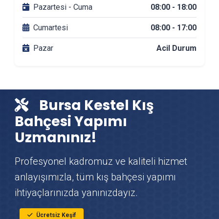
Pazartesi - Cuma
08:00 - 18:00
Kestel Banyo Tadilatı
Cumartesi
08:00 - 17:00
Pazar
Acil Durum
Kestel DuşaKabin Montajı
Kestel Çit & Tel Örgü Montajı
Bursa Kestel Kış
Kestel Vinç Kiralama
Bahçesi Yapımı
Uzmanınız!
Kestel Mutfak Tadilatı
Profesyonel kadromuz ve kaliteli hizmet
Kestel Çatı Ustası
anlayışımızla, tüm kış bahçesi yapımı
ihtiyaçlarınızda yanınızdayız.
Kestel Fayans & Seramik Ustası
Ücretsiz Keşif