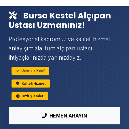
Kestel Çit & Tel Örgü Montajı
Bursa Kestel Alçıpan
Kestel Vinç Kiralama
Ustası Uzmanınız!
Kestel Mutfak Tadilatı
Profesyonel kadromuz ve kaliteli hizmet
anlayışımızla, tüm alçıpan ustası
Kestel Çatı Ustası
ihtiyaçlarınızda yanınızdayız.
Kestel Fayans & Seramik Ustası
Ücretsiz Keşif
Kaliteli Hizmet
Kestel Prefabrik Ev Yapımı
Hızlı İşlemler
Kestel Ahşap Ev Yapımı
HEMEN ARAYIN
Kestel Peyzaj Hizmetleri