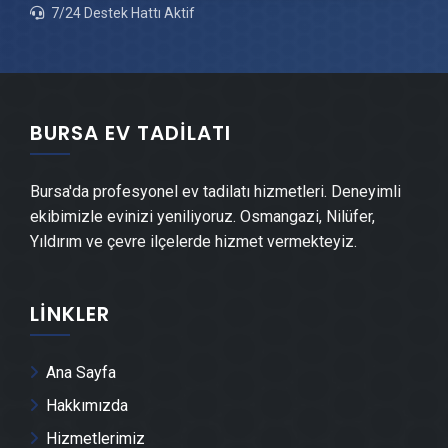
7/24 Destek Hattı Aktif
Kestel Mantolama Ustası
Kestel Şömine Yapımı
BURSA EV TADILATI
Kestel Mermer & Doğal Taş
Bursa'da profesyonel ev tadilatı hizmetleri. Deneyimli
Kestel Şap Ustası
ekibimizle evinizi yeniliyoruz. Osmangazi, Nilüfer,
Yıldırım ve çevre ilçelerde hizmet vermekteyiz.
Kestel Alçı & Sıva Ustası
LINKLER
Kestel Kepenk & Panjur Montajı
Kestel Tente Montajı
Ana Sayfa
Hakkımızda
Kestel Dolap & Mobilya İmalatı
Hizmetlerimiz