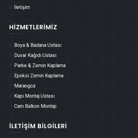
İletişim
Kestel Demir Doğrama Ustası
HIZMETLERIMIZ
Kestel Duvar Panelleri̇ Montajı
Boya & Badana Ustası
Kestel Dış Cephe Kaplama Ustası
Duvar Kağıdı Ustası
Kestel Duvar Çıtası Ustası
Parke & Zemin Kaplama
Epoksi Zemin Kaplama
Kestel Havuz Yapımı
Marangoz
Kapı Montaj Ustası
Kestel Cam Montajı
Cam Balkon Montajı
Kestel Ayna Montajı
İLETIŞIM BILGILERI
Kestel Hafriyat & Moloz Atımı