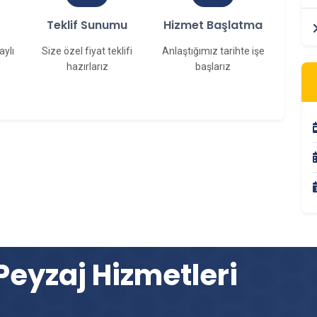
f
Teklif Sunumu
Hizmet Başlatma
aylı
Size özel fiyat teklifi
Anlaştığımız tarihte işe
hazırlarız
başlarız
Peyzaj Hizmetleri