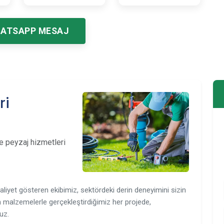
ATSAPP MESAJ
ri
e peyzaj hizmetleri
liyet gösteren ekibimiz, sektördeki derin deneyimini sizin
 malzemelerle gerçekleştirdiğimiz her projede,
uz.