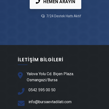
HEMEN ARAYIN
İnegöl Çatı Ustası
7/24 Destek Hattı Aktif
İnegöl Fayans & Seramik Ustası
İnegöl Prefabrik Ev Yapımı
İnegöl Ahşap Ev Yapımı
İLETIŞIM BILGILERI
İnegöl Mantolama Ustası
Yalova Yolu Cd. Biçen Plaza.
Osmangazi/Bursa
İnegöl Şömine Yapımı
0542 595 00 50
İnegöl Mermer & Doğal Taş
info@bursaevtadilati.com