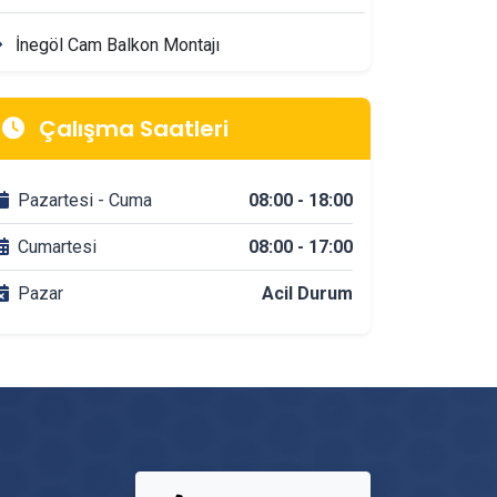
İnegöl Cam Balkon Montajı
İnegöl Mimarlik & Tasarım Firmaları
Çalışma Saatleri
İnegöl Tadilat & Dekorasyon Firmaları
Pazartesi - Cuma
08:00 - 18:00
İnegöl Banyo Tadilatı
Cumartesi
08:00 - 17:00
Pazar
Acil Durum
İnegöl DuşaKabin Montajı
İnegöl Çit & Tel Örgü Montajı
İnegöl Vinç Kiralama
İnegöl Mutfak Tadilatı