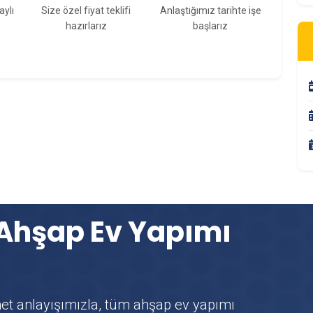
aylı
Size özel fiyat teklifi
Anlaştığımız tarihte işe
hazırlarız
başlarız
 Ahşap Ev Yapımı
met anlayışımızla, tüm ahşap ev yapımı