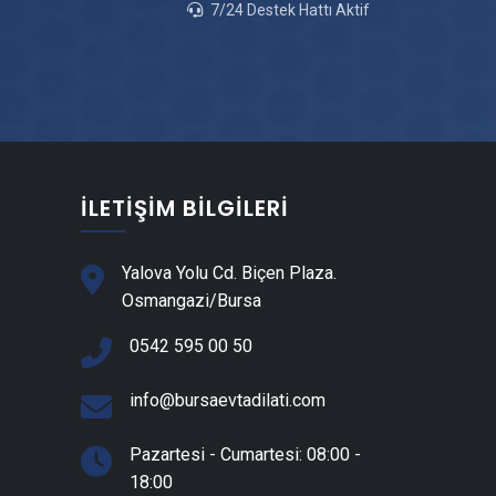
7/24 Destek Hattı Aktif
İnegöl Fayans & Seramik Ustası
İnegöl Prefabrik Ev Yapımı
İnegöl Peyzaj Hizmetleri
İLETIŞIM BILGILERI
İnegöl Mantolama Ustası
Yalova Yolu Cd. Biçen Plaza.
Osmangazi/Bursa
İnegöl Şömine Yapımı
0542 595 00 50
İnegöl Mermer & Doğal Taş
info@bursaevtadilati.com
İnegöl Alçıpan Ustası
Pazartesi - Cumartesi: 08:00 -
18:00