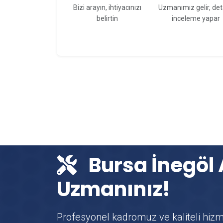
Bizi arayın, ihtiyacınızı
Uzmanımız gelir, det
belirtin
inceleme yapar
Bursa İnegöl
Uzmanınız!
Profesyonel kadromuz ve kaliteli hiz