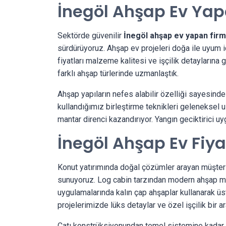
İnegöl Ahşap Ev Yap
Sektörde güvenilir
İnegöl ahşap ev yapan firm
sürdürüyoruz. Ahşap ev projeleri doğa ile uyum i
fiyatları malzeme kalitesi ve işçilik detaylarına
farklı ahşap türlerinde uzmanlaştık.
Ahşap yapıların nefes alabilir özelliği sayesind
kullandığımız birleştirme teknikleri geleneksel 
mantar direnci kazandırıyor. Yangın geciktirici uyg
İnegöl Ahşap Ev Fiya
Konut yatırımında doğal çözümler arayan müşter
sunuyoruz. Log cabin tarzından modern ahşap mi
uygulamalarında kalın çap ahşaplar kullanarak üs
projelerimizde lüks detaylar ve özel işçilik bir a
Çatı konstrüksiyonundan temel sistemine kadar t