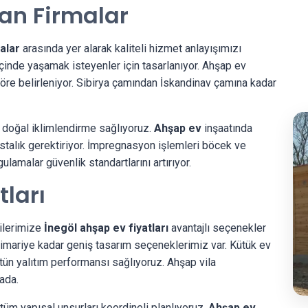
an Firmalar
alar
arasında yer alarak kaliteli hizmet anlayışımızı
çinde yaşamak isteyenler için tasarlanıyor. Ahşap ev
 göre belirleniyor. Sibirya çamından İskandinav çamına kadar
e doğal iklimlendirme sağlıyoruz.
Ahşap ev
inşaatında
ustalık gerektiriyor. İmpregnasyon işlemleri böcek ve
ulamalar güvenlik standartlarını artırıyor.
tları
ilerimize
İnegöl ahşap ev fiyatları
avantajlı seçenekler
mariye kadar geniş tasarım seçeneklerimiz var. Kütük ev
tün yalıtım performansı sağlıyoruz. Ahşap vila
rada.
üm yapısal unsurları koordineli planlıyoruz.
Ahşap ev