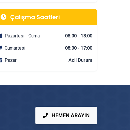
İnegöl Mimarlik & Tasarım Firmaları
Çalışma Saatleri
İnegöl Tadilat & Dekorasyon Firmaları
Pazartesi - Cuma
08:00 - 18:00
İnegöl Banyo Tadilatı
Cumartesi
08:00 - 17:00
Pazar
Acil Durum
İnegöl DuşaKabin Montajı
İnegöl Çit & Tel Örgü Montajı
İnegöl Vinç Kiralama
İnegöl Mutfak Tadilatı
HEMEN ARAYIN
İnegöl Çatı Ustası