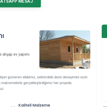
ATSAPP MESAJ
mı
le ahşap ev yapımı
iyet gösteren ekibimiz, sektördeki derin deneyimini sizin
 malzemelerle gerçekleştirdiğimiz her projede,
uz.
Kaliteli Malzeme