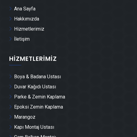
Yıldırım Kepenk & Panjur Montajı
Ana Sayfa
Hakkımızda
Yıldırım Tente Montajı
Hizmetlerimiz
İletişim
Yıldırım Dolap & Mobilya İmalatı
HIZMETLERIMIZ
Yıldırım Demir Doğrama Ustası
Boya & Badana Ustası
Yıldırım Duvar Panelleri̇ Montajı
Duvar Kağıdı Ustası
Yıldırım Dış Cephe Kaplama Ustası
Parke & Zemin Kaplama
Epoksi Zemin Kaplama
Yıldırım Duvar Çıtası Ustası
Marangoz
Kapı Montaj Ustası
Yıldırım Havuz Yapımı