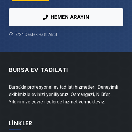
Yıldırım Ahşap Ev Yapımı
HEMEN ARAYIN
Yıldırım Peyzaj Hizmetleri
7/24 Destek Hattı Aktif
Yıldırım Mantolama Ustası
Yıldırım Şömine Yapımı
BURSA EV TADILATI
Yıldırım Mermer & Doğal Taş
Bursa'da profesyonel ev tadilatı hizmetleri. Deneyimli
Yıldırım Alçıpan Ustası
ekibimizle evinizi yeniliyoruz. Osmangazi, Nilüfer,
Yıldırım ve çevre ilçelerde hizmet vermekteyiz.
Yıldırım Şap Ustası
LINKLER
Yıldırım Alçı & Sıva Ustası