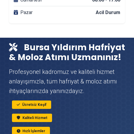
Pazar
Acil Durum
Yıldırım DuşaKabin Montajı
Yıldırım Çit & Tel Örgü Montajı
Bursa Yıldırım Hafriyat
Yıldırım Vinç Kiralama
& Moloz Atımı Uzmanınız!
Yıldırım Mutfak Tadilatı
Profesyonel kadromuz ve kaliteli hizmet
anlayışımızla, tüm hafriyat & moloz atımı
Yıldırım Çatı Ustası
ihtiyaçlarınızda yanınızdayız.
Yıldırım Fayans & Seramik Ustası
Ücretsiz Keşif
Kaliteli Hizmet
Yıldırım Prefabrik Ev Yapımı
Hızlı İşlemler