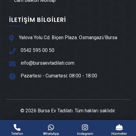
Cam Balkon Montajı
Yıldırım Cam Montajı
İLETIŞIM BILGILERI
Yıldırım Ayna Montajı
Yalova Yolu Cd. Biçen Plaza. Osmangazi/Bursa
Yıldırım Kepçe Kiralama
0542 595 00 50
info@bursaevtadilati.com
Yıldırım Seramik Ustası
Pazartesi - Cumartesi: 08:00 - 18:00
Yıldırım Sandviç Panel Montajı
Yıldırım Teras Kapatma
© 2026 Bursa Ev Tadilatı. Tüm hakları saklıdır.
Yıldırım Anahtar Teslim Tadilat
Bursa Boya Ustası
-
Bursa Boya Badana Ustası
-
Bursa Alçıpan Asma Tavan
Telefon
WhatsApp
Instagram
Hizmetler
Yıldırım Yerden Isıtma Firmaları