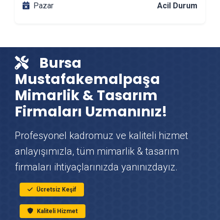
Pazar
Acil Durum
Mustafakemalpaşa Çit & Tel Örgü Montajı
Mustafakemalpaşa Vinç Kiralama
Bursa
Mustafakemalpaşa
Mustafakemalpaşa Mutfak Tadilatı
Mimarlik & Tasarım
Firmaları Uzmanınız!
Mustafakemalpaşa Çatı Ustası
Profesyonel kadromuz ve kaliteli hizmet
Mustafakemalpaşa Fayans & Seramik Ustası
anlayışımızla, tüm mimarlik & tasarım
Mustafakemalpaşa Prefabrik Ev Yapımı
firmaları ihtiyaçlarınızda yanınızdayız.
Ücretsiz Keşif
Mustafakemalpaşa Ahşap Ev Yapımı
Kaliteli Hizmet