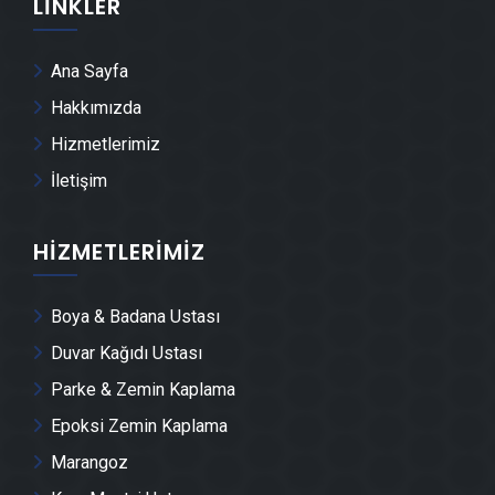
LINKLER
Mustafakemalpaşa Tente Montajı
Ana Sayfa
Mustafakemalpaşa Dolap & Mobilya İmalatı
Hakkımızda
Hizmetlerimiz
Mustafakemalpaşa Demir Doğrama Ustası
İletişim
Mustafakemalpaşa Duvar Panelleri̇ Montajı
HIZMETLERIMIZ
Mustafakemalpaşa Dış Cephe Kaplama Ustası
Boya & Badana Ustası
Mustafakemalpaşa Duvar Çıtası Ustası
Duvar Kağıdı Ustası
Parke & Zemin Kaplama
Mustafakemalpaşa Havuz Yapımı
Epoksi Zemin Kaplama
Marangoz
Mustafakemalpaşa Cam Montajı