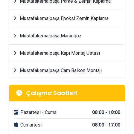
Mustafakemalpaşa Parke & Zemin Kaplama
Mustafakemalpaşa Epoksi Zemin Kaplama
Mustafakemalpaşa Marangoz
Mustafakemalpaşa Kapı Montaj Ustası
Mustafakemalpaşa Cam Balkon Montajı
Mustafakemalpaşa Tadilat & Dekorasyon
Çalışma Saatleri
Firmaları
Pazartesi - Cuma
08:00 - 18:00
Mustafakemalpaşa Banyo Tadilatı
Cumartesi
08:00 - 17:00
Mustafakemalpaşa DuşaKabin Montajı