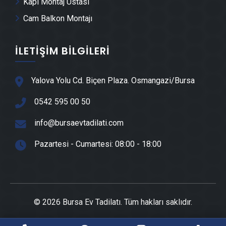
Kapı Montaj Ustası
Mustafakemalpaşa Ayna Montajı
Cam Balkon Montajı
Mustafakemalpaşa Hafriyat & Moloz Atımı
İLETIŞIM BILGILERI
Mustafakemalpaşa Kepçe Kiralama
Yalova Yolu Cd. Biçen Plaza. Osmangazi/Bursa
0542 595 00 50
Mustafakemalpaşa Seramik Ustası
info@bursaevtadilati.com
Mustafakemalpaşa Sandviç Panel Montajı
Pazartesi - Cumartesi: 08:00 - 18:00
Mustafakemalpaşa Teras Kapatma
Mustafakemalpaşa Anahtar Teslim Tadilat
© 2026 Bursa Ev Tadilatı. Tüm hakları saklıdır.
Mustafakemalpaşa Yerden Isıtma Firmaları
Bursa Boya Ustası
-
Bursa Boya Badana Ustası
-