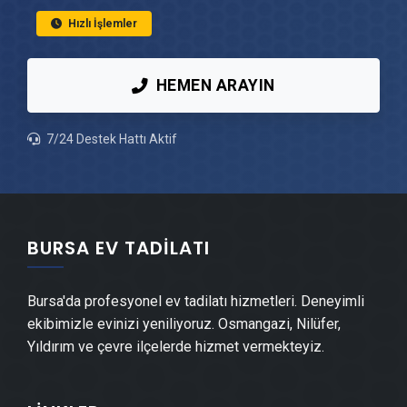
Mustafakemalpaşa Peyzaj Hizmetleri
Hızlı İşlemler
Mustafakemalpaşa Mantolama Ustası
HEMEN ARAYIN
Mustafakemalpaşa Şömine Yapımı
7/24 Destek Hattı Aktif
Mustafakemalpaşa Mermer & Doğal Taş
Mustafakemalpaşa Alçıpan Ustası
BURSA EV TADILATI
Mustafakemalpaşa Şap Ustası
Bursa'da profesyonel ev tadilatı hizmetleri. Deneyimli
Mustafakemalpaşa Alçı & Sıva Ustası
ekibimizle evinizi yeniliyoruz. Osmangazi, Nilüfer,
Yıldırım ve çevre ilçelerde hizmet vermekteyiz.
Mustafakemalpaşa Kepenk & Panjur Montajı