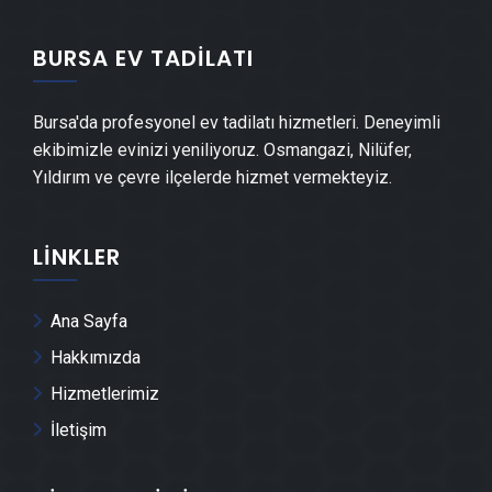
BURSA EV TADILATI
Görükle Mermer & Doğal Taş
Bursa'da profesyonel ev tadilatı hizmetleri. Deneyimli
Görükle Alçıpan Ustası
ekibimizle evinizi yeniliyoruz. Osmangazi, Nilüfer,
Yıldırım ve çevre ilçelerde hizmet vermekteyiz.
Görükle Şap Ustası
LINKLER
Görükle Alçı & Sıva Ustası
Görükle Kepenk & Panjur Montajı
Ana Sayfa
Hakkımızda
Görükle Dolap & Mobilya İmalatı
Hizmetlerimiz
İletişim
Görükle Demir Doğrama Ustası